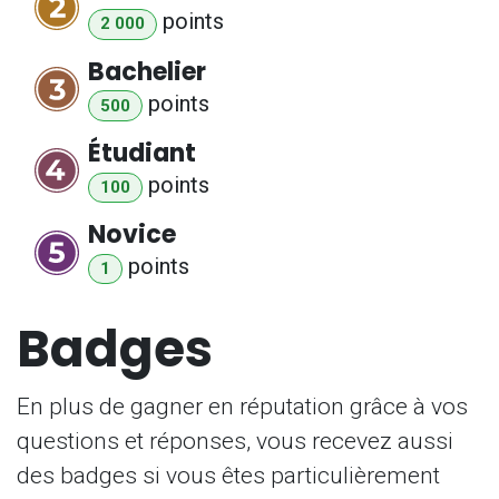
point
s
2 000
Bachelier
point
s
500
Étudiant
point
s
100
Novice
point
s
1
Badges
En plus de gagner en réputation grâce à vos
questions et réponses, vous recevez aussi
des badges si vous êtes particulièrement