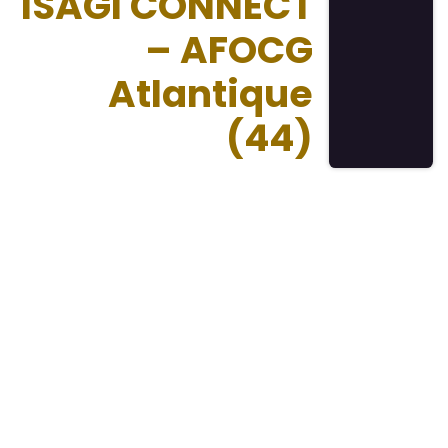
ISAGI CONNECT
– AFOCG
Atlantique
(44)
Nos dernieres publications
"Koi.2.9"
Voir tout