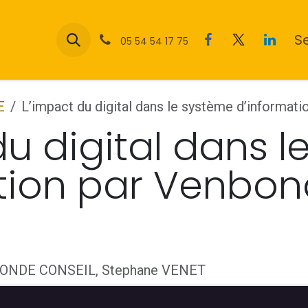
Menu
S
05 54 54 17 75
E
L’impact du digital dans le système d’informat
du digital dans 
tion par Venbon
ONDE CONSEIL, Stephane VENET