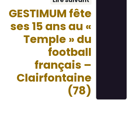
GESTIMUM fête
ses 15 ans au «
Temple » du
football
français –
Clairfontaine
(78)
Nos dernieres publications